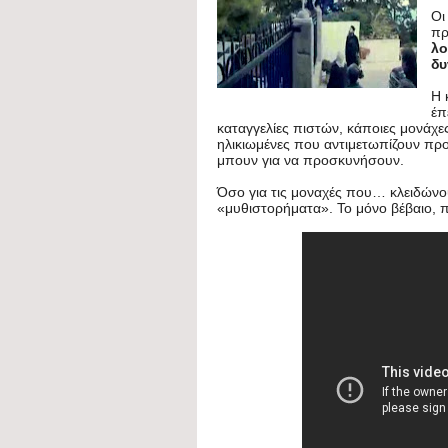
n
o
h
Οι
t
πρ
t
o
a
λο
e
δυ
e
k
r
r
Η 
r
e
έπ
καταγγελίες πιστών, κάποιες μονάχε
e
ηλικιωμένες που αντιμετωπίζουν προ
μπουν για να προσκυνήσουν.
s
Όσο για τις μοναχές που… κλειδώνου
t
«μυθιστορήματα». Το μόνο βέβαιο, πάν