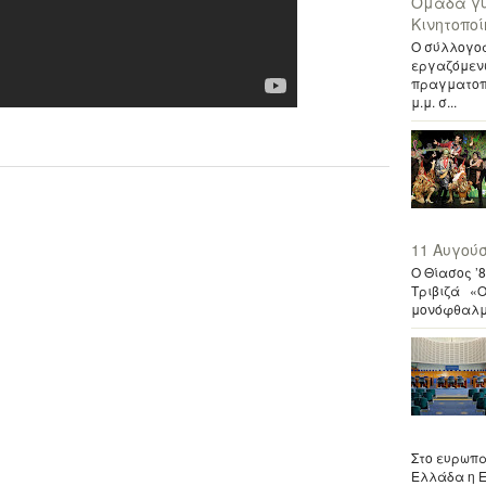
Ομάδα γυ
Κινητοπο
Ο σύλλογος
εργαζόμενω
πραγματοπο
μ.μ. σ...
11 Αυγούσ
Ο Θίασος ’
Τριβιζά «Ο 
μονόφθαλμο
Στο ευρωπα
Ελλάδα η Ε