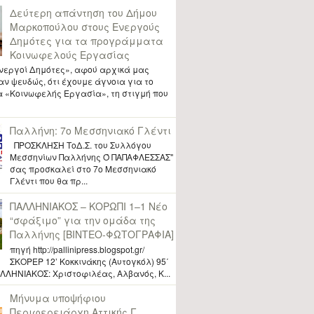
Δεύτερη απάντηση του Δήμου
Μαρκοπούλο​υ στους Ενεργούς
Δημότες για τα προγράμματ​α
Κοινωφελο​ύς Εργασίας
Ενεργοί Δημότες», αφού αρχικά μας
ν ψευδώς, ότι έχουμε άγνοια για το
«Κοινωφελής Εργασία», τη στιγμή που
Παλλήνη: 7o Μεσσηνιακό Γλέντι
ΠΡΟΣΚΛΗΣΗ ΤοΔ.Σ. του Συλλόγου
Μεσσηνίων Παλλήνης Ό ΠΑΠΑΦΛΕΣΣΑΣ"
σας προσκαλεί στο 7ο Μεσσηνιακό
Γλέντι που θα πρ...
ΠΑΛΛΗΝΙΑΚΟΣ – ΚΟΡΩΠΙ 1–1 Νέο
“σφάξιμο” για την ομάδα της
Παλλήνης [ΒΙΝΤΕΟ-ΦΩΤΟΓΡΑΦΙΑ]
πηγή http://pallinipress.blogspot.gr/
ΣΚΟΡΕΡ 12’ Κοκκινάκης (Αυτογκόλ) 95΄
ΛΛΗΝΙΑΚΟΣ: Χριστοφιλέας, Αλβανός, Κ...
Μήνυμα υποψήφιου
Περιφερειάρχη Αττικής Γ.