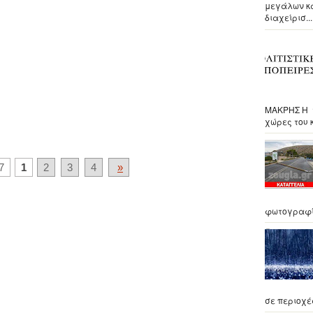
μεγάλων κα
διαχείρισ...
ΜΑΚΡΗΣ Η τ
χώρες του 
7
1
2
3
4
»
φωτογραφία
σε περιοχές