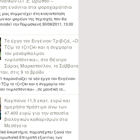
ναικών Ο.Γ.Ε. Ωρωπού –
ίηση ενάντια στα φοροχαράτσια
 μας συμμετέχει στη κινητοποίηση
ν και φορέων της περιοχής που θα
ιηθεί την Παρασκευή 30/09/2011, 13.00
Το έργο του Ευγένιου Τριβιζά, «Ο
Τζίμ το τζιτζίκι και η συμμορία
του μονόφθαλμου
τυφλοπόντικα», στο Θέατρο
Σάρας Μαρκοπούλου, το Σάββατο
του, στις 9 το βράδυ
81 παρουσιάζει το νέο έργο του Ευγένιου
Τζίμ το τζιτζίκι και η συμμορία του
υ τυφλοπόντικα» , σε μουσική το...
Καμπάνα 11,5 εκατ. ευρώ και
ημερήσιο πρόστιμο άνω των
47.400 ευρώ για την απουσία
βιολογικών καθαρισμών στα
Μεσόγεια
ϊκό δικαστήριο, παραπέμπει ξανά την
υρωπαϊκή Επιτροπή εξαιτίας των