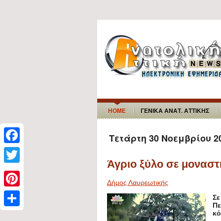
HOME
ΓΕΝΙΚΑ ΑΝΑΤ. ΑΤΤΙΚΗΣ
Τετάρτη 30 Νοεμβρίου 2
F
Άγριο ξύλο σε μοναστ
a
T
c
Δήμος Λαυρεωτικής
w
P
e
Σε
i
Πε
i
b
S
κό
t