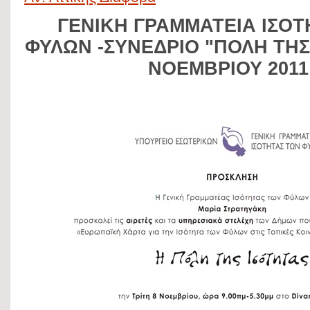
n
o
h
t
ΓΕΝΙΚΗ ΓΡΑΜΜΑΤΕΙΑ ΙΣΟΤ
t
o
a
e
ΦΥΛΩΝ -ΣΥΝΕΔΡΙΟ "ΠΟΛΗ ΤΗΣ
e
k
r
r
ΝΟΕΜΒΡΙΟΥ 2011
r
e
e
s
t