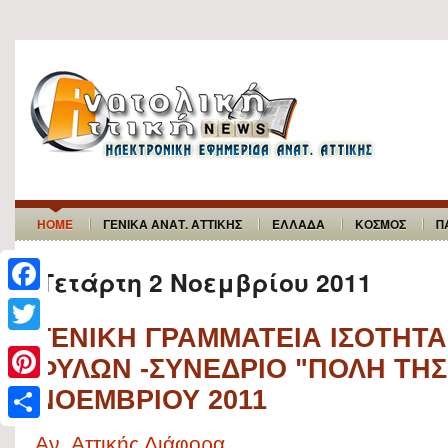
HOME
ΓΕΝΙΚΑ ΑΝΑΤ. ΑΤΤΙΚΗΣ
ΕΛΛΑΔΑ
ΚΟΣΜΟΣ
Π
Τετάρτη 2 Νοεμβρίου 2011
F
ΓΕΝΙΚΗ ΓΡΑΜΜΑΤΕΙΑ ΙΣΟΤΗΤΑ
a
T
ΦΥΛΩΝ -ΣΥΝΕΔΡΙΟ "ΠΟΛΗ ΤΗΣ
c
w
P
ΝΟΕΜΒΡΙΟΥ 2011
e
i
i
b
S
t
Αν. Αττικής Διάφορα