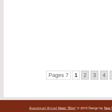
Pages 7
1
2
3
4
Aνατολική Αττική News "Blog"
© 2010 Design by
New 