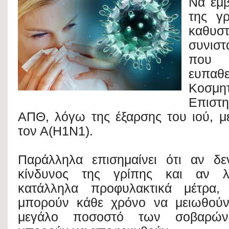
Να εμβ
n
o
h
t
της γ
t
o
a
καθυστ
e
e
k
r
συνιστ
r
r
που 
e
e
ευπαθ
Κοσμητ
s
Επιστη
t
ΑΠΘ, λόγω της έξαρσης του ιού, μ
τον Α(Η1Ν1).
Παράλληλα επισημαίνει ότι αν δε
κίνδυνος της γρίπης και αν λ
κατάλληλα προφυλακτικά μέτρα,
μπορούν κάθε χρόνο να μειωθούν
μεγάλο ποσοστό των σοβαρών 