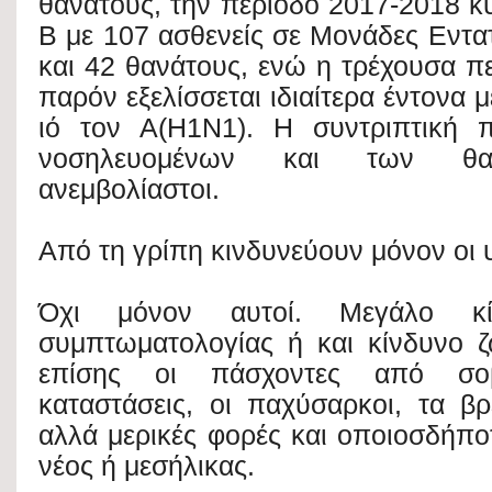
θανάτους, την περίοδο 2017-2018 κυ
Β με 107 ασθενείς σε Μονάδες Εντα
και 42 θανάτους, ενώ η τρέχουσα π
παρόν εξελίσσεται ιδιαίτερα έντονα 
ιό τον Α(Η1Ν1). Η συντριπτική 
νοσηλευομένων και των θαν
ανεμβολίαστοι.
Από τη γρίπη κινδυνεύουν μόνον οι 
Όχι μόνον αυτοί. Μεγάλο κί
συμπτωματολογίας ή και κίνδυνο ζ
επίσης οι πάσχοντες από σοβ
καταστάσεις, οι παχύσαρκοι, τα βρ
αλλά μερικές φορές και οποιοσδήποτ
νέος ή μεσήλικας.