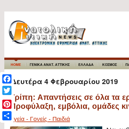
HOME
ΓΕΝΙΚΑ ΑΝΑΤ. ΑΤΤΙΚΗΣ
ΕΛΛΑΔΑ
ΚΟΣΜΟΣ
Π
Δευτέρα 4 Φεβρουαρίου 2019
F
Γρίπη: Απαντήσεις σε όλα τα ε
a
T
Προφύλαξη, εμβόλια, ομάδες κ
c
w
P
e
i
Υγεία - Γονείς - Παιδιά
i
b
S
t